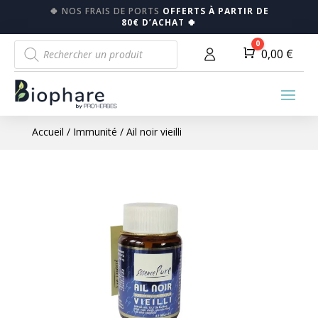
🍀
NOS FRAIS DE PORTS
OFFERTS À PARTIR DE
80€ D’ACHA
T
🍀
Recherche
0
Panier
0,00
€
de
produits
Accueil
/
Immunité
/ Ail noir vieilli