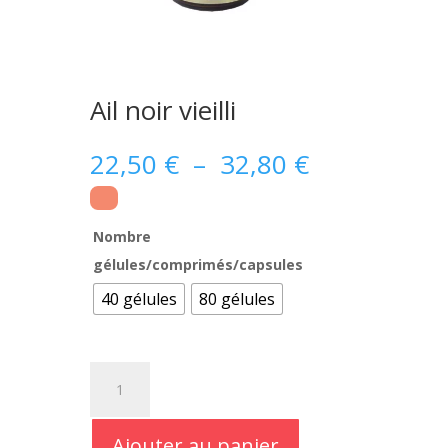
Ail noir vieilli
Plage
22,50
€
–
32,80
€
de
prix :
22,50 €
Nombre
à
gélules/comprimés/capsules
32,80 €
40 gélules
80 gélules
quantité
de
Ail
noir
Ajouter au panier