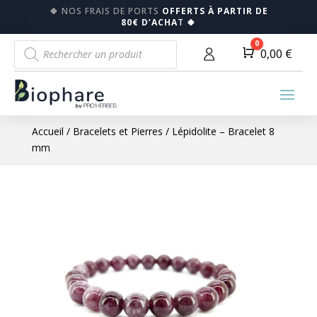
🍀
NOS FRAIS DE PORTS
OFFERTS À PARTIR DE
80€ D’ACHA
T
🍀
Recherche
0
Panier
0,00
€
de
produits
Accueil
/
Bracelets et Pierres
/ Lépidolite – Bracelet 8
mm