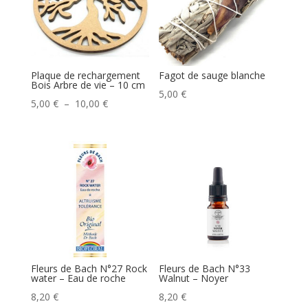
Plaque de rechargement
Fagot de sauge blanche
Bois Arbre de vie – 10 cm
5,00
€
Plage
5,00
€
–
10,00
€
de
prix :
5,00 €
à
10,00 €
Fleurs de Bach N°27 Rock
Fleurs de Bach N°33
water – Eau de roche
Walnut – Noyer
8,20
€
8,20
€