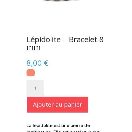
Lépidolite – Bracelet 8
mm
8,00
€
quantité
de
Lépidolite
-
Ajouter au panier
Bracelet
8
mm
La lépidolite est une pierre de