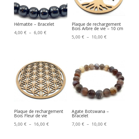
Hématite – Bracelet
Plaque de rechargement
Bois Arbre de vie – 10 cm
Plage
4,00
€
–
6,00
€
Plage
5,00
€
–
10,00
€
de
de
prix :
prix :
4,00 €
5,00 €
à
à
6,00 €
10,00 €
Plaque de rechargement
Agate Botswana –
Bois Fleur de vie
Bracelet
Plage
Plage
5,00
€
–
16,00
€
7,00
€
–
10,00
€
de
de