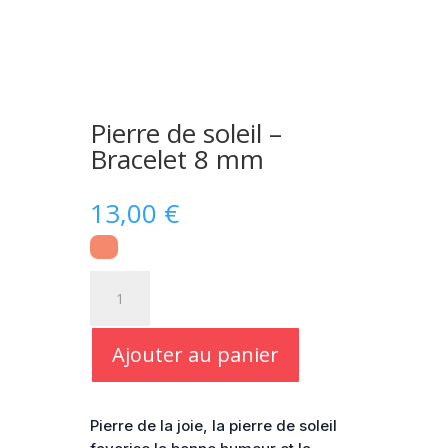
Pierre de soleil –
Bracelet 8 mm
13,00
€
quantité
de
Pierre
de
Ajouter au panier
soleil
-
Bracelet
Pierre de la joie, la pierre de soleil
8