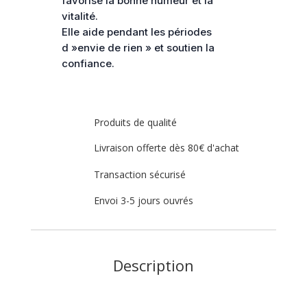
favorise la bonne humeur et la
mm
vitalité.
Elle aide pendant les périodes
d »envie de rien » et soutien la
confiance.
Produits de qualité
Livraison offerte dès 80€ d'achat
Transaction sécurisé
Envoi 3-5 jours ouvrés
Description