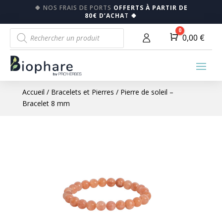
🍀
NOS FRAIS DE PORTS
OFFERTS À PARTIR DE
80€ D’ACHA
T
🍀
Recherche
0
Panier
0,00
€
de
produits
Accueil
/
Bracelets et Pierres
/ Pierre de soleil –
Bracelet 8 mm