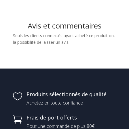
prix :
prix :
5,00 €
7,00 €
à
à
Avis et commentaires
16,00 €
10,00 €
Seuls les clients connectés ayant acheté ce produit ont
la possibilité de laisser un avis.
Produits sélectionnés de qualité

Achetez en toute confiance
Frais de port offerts

Pour une commande de plus 80€