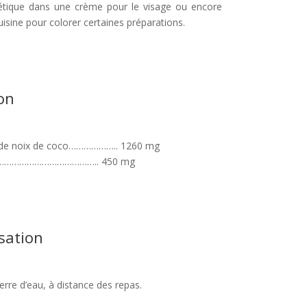
osmétique dans une crème pour le visage ou encore
uisine pour colorer certaines préparations.
on
es de noix de coco……………….. 1260 mg
………………………………………….. 450 mg
isation
erre d’eau, à distance des repas.