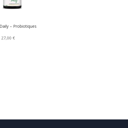
aily – Probiotiques
Plage
–
27,00
€
de
prix :
17,00 €
à
27,00 €