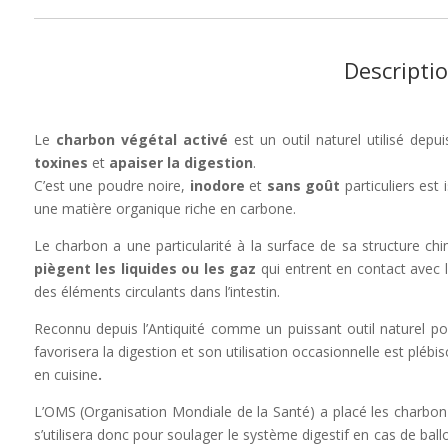
Descripti
Le
charbon végétal activé
est un outil naturel utilisé depui
toxines
et
apaiser la digestion
.
C’est une poudre noire,
inodore
et
sans goût
particuliers est
une matière organique riche en carbone.
Le charbon a une particularité à la surface de sa structure chim
piègent les liquides ou les gaz
qui entrent en contact avec l
des éléments circulants dans l’intestin.
Reconnu depuis l’Antiquité comme un puissant outil naturel p
favorisera la digestion et son utilisation occasionnelle est pléb
en cuisine
.
L’OMS (Organisation Mondiale de la Santé) a placé les charbon vég
s’utilisera donc pour soulager le système digestif en cas de bal