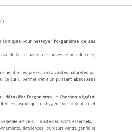
on
s l’antiquité pour
nettoyer l’organisme de ses
 issue de la calcination de coques de noix de coco,
ique, il a des pores, micro-cavités naturelles qui
ui ce qui lui permet d’être un puissant
absorbant
our
détoxifer l’organisme
, le
Charbon végétal
iscitée en cosmétique, en hygiène bucco-dentaire et
étale activé sur la liste des actifs essentiels. Il
lonnements, flatulences, lourdeurs ventre gonflé et