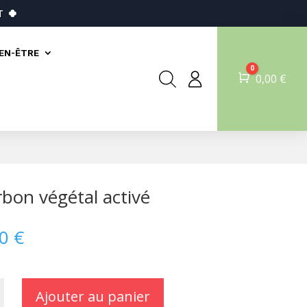
T
🍀
IEN-ÊTRE
0
Panier
0,00
€
bon végétal activé
90
€
Ajouter au panier