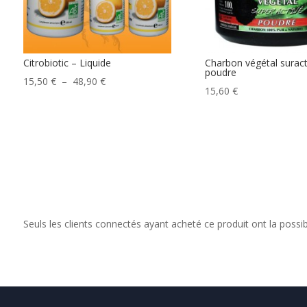
Citrobiotic – Liquide
Charbon végétal suract
poudre
Plage
15,50
€
–
48,90
€
15,60
€
de
prix :
15,50 €
à
48,90 €
Seuls les clients connectés ayant acheté ce produit ont la possibil