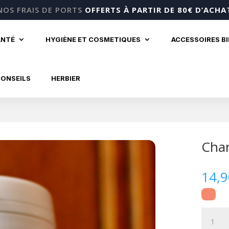
NOS FRAIS DE PORTS
OFFERTS À PARTIR DE 80€ D’ACHA
ANTÉ
HYGIÈNE ET COSMETIQUES
ACCESSOIRES B
CONSEILS
HERBIER
Char
14,
quantité
de