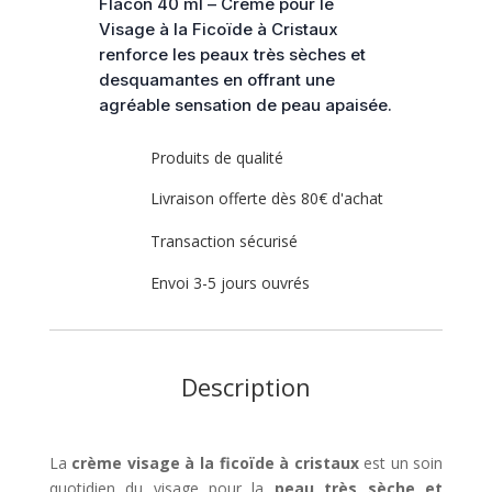
Flacon 40 ml – Crème pour le
à
Visage à la Ficoïde à Cristaux
cristaux
renforce les peaux très sèches et
Dr
desquamantes en offrant une
Hauschka
agréable sensation de peau apaisée.
Produits de qualité
Livraison offerte dès 80€ d'achat
Transaction sécurisé
Envoi 3-5 jours ouvrés
Description
La
crème visage à la ficoïde à cristaux
est un soin
quotidien du visage pour la
peau très sèche
et