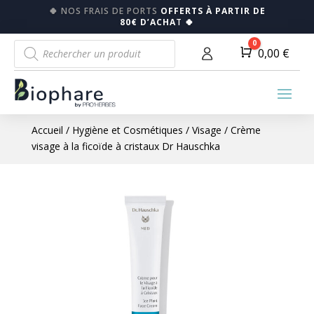
🍀
NOS FRAIS DE PORTS
OFFERTS À PARTIR DE
80€ D’ACHA
T
🍀
Recherche
0
Panier
0,00
€
de
produits
Accueil
/
Hygiène et Cosmétiques
/
Visage
/ Crème
visage à la ficoïde à cristaux Dr Hauschka