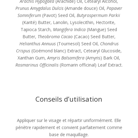
Arachis Hypogaea
(Arachide) Oil, Cetearyl Alcohol,
Prunus Amygdalus Dulcis
(Amande douce) Oil,
Papaver
Somniferum
(Pavot) Seed Oil,
Butyrospermum Parkii
(Karité) Butter, Lanolin, Lysolecithin, Hectorite,
Tapioca Starch,
Mangifera Indica
(Mangue) Seed
Butter,
Theobroma Cacao
(Cacao) Seed Butter,
Helianthus Annuus
(Tournesol) Seed Oil,
Chondrus
Crispus
(Goémond blanc) Extract, Cetearyl Glucoside,
Xanthan Gum,
Amyris Balsamifera
(Amyris) Bark Oil,
Rosmarinus Officinalis
(Romarin officinal) Leaf Extract.
Conseils d’utilisation
Appliquer sur le visage et répartir uniformément. Elle
pénètre rapidement et convient parfaitement comme
base de maquillage.