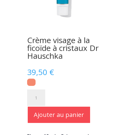
Crème visage à la
ficoïde à cristaux Dr
Hauschka
39,50
€
quantité
de
Crème
visage
Ajouter au panier
à
la
ficoïde