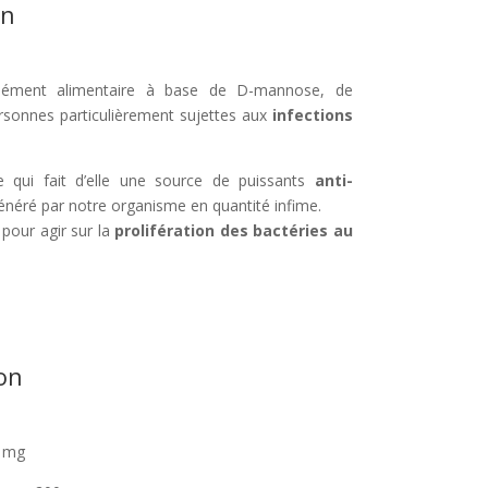
on
ément alimentaire à base de D-mannose, de
ersonnes particulièrement sujettes aux
infections
e qui fait d’elle une source de puissants
anti-
énéré par notre organisme en quantité infime.
our agir sur la
prolifération des bactéries au
on
0 mg