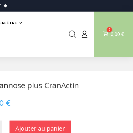
T
🍀
IEN-ÊTRE
0
Panier
0,00
€
nnose plus CranActin
00
€
Ajouter au panier