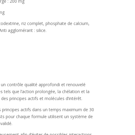
erge : 200 mg
 mg
todextrine, riz complet, phosphate de calcium,
ti agglomérant : silice.
 un contrôle qualité approfondi et renouvelé
els que l’action prolongée, la chélation et la
es principes actifs et molécules d’intérêt.
es principes actifs dans un temps maximum de 30
tests pour chaque formule utilisent un système de
validé.
usement afin d’éviter de possibles interactions.