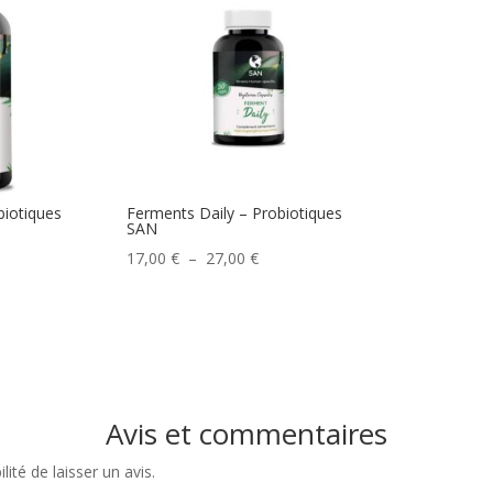
iotiques
Ferments Daily – Probiotiques
SAN
Plage
17,00
€
–
27,00
€
de
prix :
17,00 €
à
27,00 €
Avis et commentaires
ité de laisser un avis.