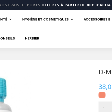
NOS FRAIS DE PORTS
OFFERTS À PARTIR DE 80€ D’ACHA
ANTÉ
HYGIÈNE ET COSMETIQUES
ACCESSOIRES B
CONSEILS
HERBIER
D-Ma
38,
quantité
de