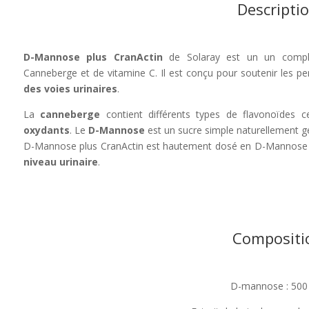
Descripti
D-Mannose plus CranActin
de Solaray est un un compl
Canneberge et de vitamine C. Il est conçu pour soutenir les p
des voies urinaires
.
La
canneberge
contient différents types de flavonoïdes c
oxydants
. Le
D-Mannose
est un sucre simple naturellement g
D-Mannose plus CranActin est hautement dosé en D-Mannose p
niveau urinaire
.
Compositi
D-mannose : 50