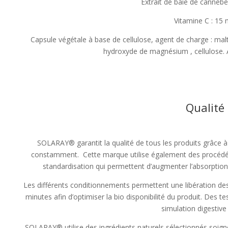
Extrait de baie de canneb
Vitamine C : 15
Capsule végétale à base de cellulose, agent de charge : mal
hydroxyde de magnésium , cellulose. An
Qualité
SOLARAY® garantit la qualité de tous les produits grâce à
constamment. Cette marque utilise également des procédés t
standardisation qui permettent d’augmenter l’absorption d
Les différents conditionnements permettent une libération d
minutes afin d’optimiser la bio disponibilité du produit. Des 
simulation digestive 
SOLARAY® utilise des ingrédients naturels sélectionnés soigne