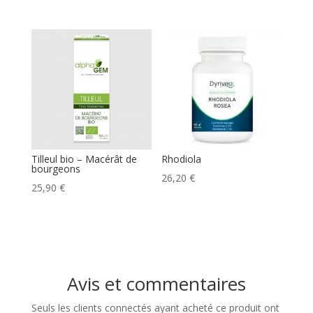
de
prix :
21,10 €
à
36,90 €
Tilleul bio – Macérât de
Rhodiola
bourgeons
26,20
€
25,90
€
Avis et commentaires
Seuls les clients connectés ayant acheté ce produit ont