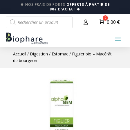
🍀
NOS FRAIS DE PORTS
OFFERTS À PARTIR DE
80€ D’ACHA
T
🍀
Recherche
0
Panier
0,00
€
de
produits
Accueil
/
Digestion
/
Estomac
/ Figuier bio – Macérât
de bourgeon