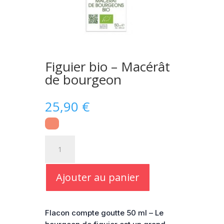
Figuier bio – Macérât
de bourgeon
25,90
€
quantité
de
Figuier
bio
Ajouter au panier
-
Macérât
de
Flacon compte goutte 50 ml – Le
bourgeon