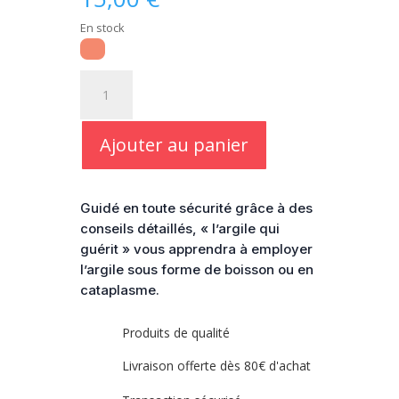
En stock
quantité
de
L'argile
qui
Ajouter au panier
guérit
-
Raymond
Guidé en toute sécurité grâce à des
Dextreit
conseils détaillés, « l’argile qui
guérit » vous apprendra à employer
l’argile sous forme de boisson ou en
cataplasme.
Produits de qualité
Livraison offerte dès 80€ d'achat