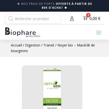
🍀
NOS FRAIS DE PORTS
OFFERTS À PARTIR DE
80€ D’ACHA
T
🍀
Recherche
0
Panier
0,00
€
de
produits
Accueil
/
Digestion
/
Transit
/ Noyer bio – Macérât de
bourgeons