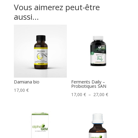
Vous aimerez peut-être
aussi…
Damiana bio
Ferments Daily –
Probiotiques SAN
17,00
€
Plage
17,00
€
–
27,00
€
de
prix :
17,00 €
à
27,00 €