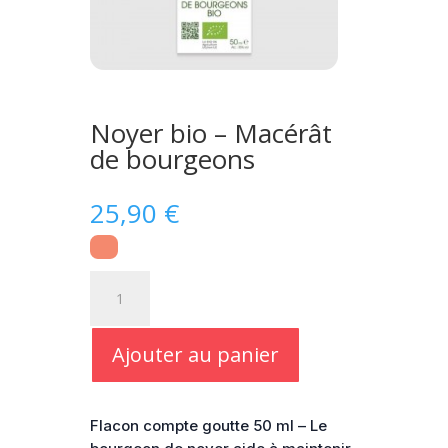
Noyer bio – Macérât
de bourgeons
25,90
€
quantité
de
Noyer
bio
Ajouter au panier
-
Macérât
de
Flacon compte goutte 50 ml – Le
bourgeons