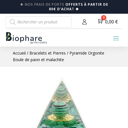
🍀
NOS FRAIS DE PORTS
OFFERTS À PARTIR DE
80€ D’ACHA
T
🍀
Recherche
0
Panier
0,00
€
de
produits
Accueil
/
Bracelets et Pierres
/ Pyramide Orgonite
Boule de paon et malachite