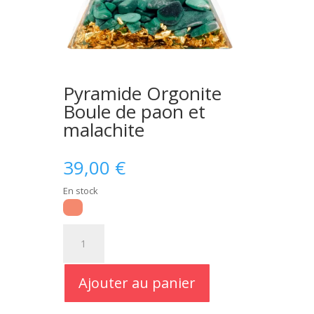
Pyramide Orgonite
Boule de paon et
malachite
39,00
€
En stock
quantité
de
Pyramide
Orgonite
Ajouter au panier
Boule
de