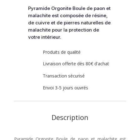
paon
Pyramide Orgonite Boule de paon et
et
malachite est composée de résine,
malachite
de cuivre et de pierres naturelles de
malachite pour la protection de
votre intérieur.
Produits de qualité
Livraison offerte dès 80€ d'achat
Transaction sécurisé
Envoi 3-5 jours ouvrés
Description
Pyramide Orgonite Boule de paon et malachite est