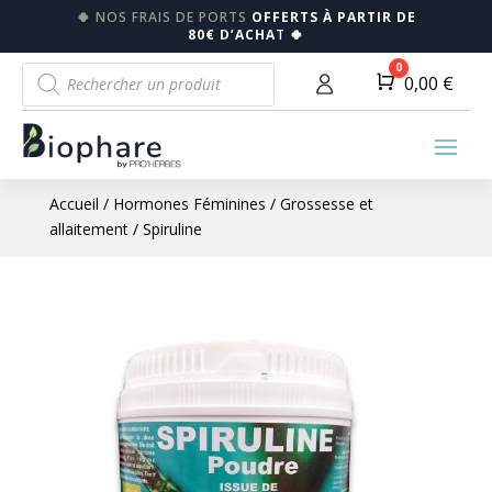
🍀
NOS FRAIS DE PORTS
OFFERTS À PARTIR DE
80€ D’ACHA
T
🍀
Recherche
0
Panier
0,00
€
de
produits
Accueil
/
Hormones Féminines
/
Grossesse et
allaitement
/ Spiruline