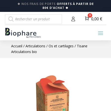
🍀
NOS FRAIS DE PORTS
OFFERTS À PARTIR DE
80€ D’ACHA
T
🍀
Recherche
0
Panier
0,00
€
de
produits
Accueil
/
Articulations
/
Os et cartilages
/ Tisane
Articulations bio