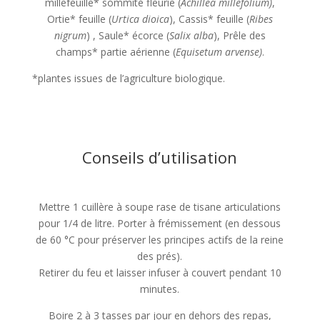
millefeuille* sommité fleurie (
Achillea millefolium)
,
Ortie* feuille (
Urtica dioica
), Cassis* feuille (
Ribes
nigrum
) , Saule* écorce (
Salix alba
), Prêle des
champs* partie aérienne (
Equisetum arvense)
.
*plantes issues de l’agriculture biologique.
Conseils d’utilisation
Mettre 1 cuillère à soupe rase de tisane articulations
pour 1/4 de litre. Porter à frémissement (en dessous
de 60 °C pour préserver les principes actifs de la reine
des prés).
Retirer du feu et laisser infuser à couvert pendant 10
minutes.
Boire 2 à 3 tasses par jour en dehors des repas,