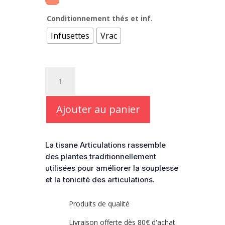
prix :
5,40 €
Conditionnement thés et inf.
à
Infusettes
Vrac
5,80 €
quantité
de
Tisane
Articulations
Ajouter au panier
bio
La tisane Articulations rassemble
des plantes traditionnellement
utilisées pour améliorer la souplesse
et la tonicité des articulations.
Produits de qualité
Livraison offerte dès 80€ d'achat