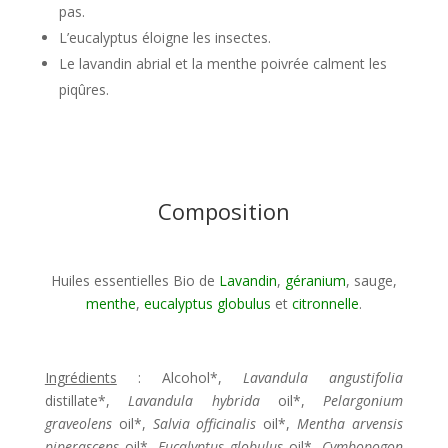
pas.
L’eucalyptus éloigne les insectes.
Le lavandin abrial et la menthe poivrée calment les
piqûres.
Composition
Huiles essentielles Bio de
Lavandin
,
géranium
, sauge,
menthe
,
eucalyptus globulus
et
citronnelle
.
Ingrédients
: Alcohol*,
Lavandula angustifolia
distillate*,
Lavandula hybrida
oil*,
Pelargonium
graveolens
oil*,
Salvia officinalis
oil*,
Mentha arvensis
piperascens
oil*,
Eucalyptus globulus
oil*,
Cymbopogon