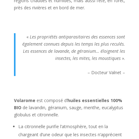
régions chaudes et humides, mais aussi l’été, en forêt,
près des rivières et en bord de mer.
«
Les propriétés antiparasitaires des essences sont
également connues depuis les temps les plus reculés.
Les essences de lavande, de géranium… éloignent les
insectes, les mites, les moustiques
».
– Docteur Valnet –
Volarome
est composé d’
huiles essentielles 100%
BIO
de lavandin, géranium, sauge, menthe, eucalyptus
globulus et citronnelle.
La citronnelle purifie l’atmosphère, tout en la
chargeant d’une odeur que les insectes n’apprécient