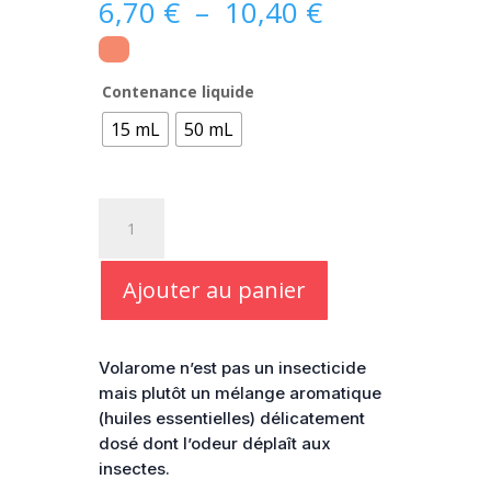
Plage
6,70
€
–
10,40
€
de
prix :
6,70 €
Contenance liquide
à
15 mL
50 mL
10,40 €
quantité
de
Volarome
Lotion
Ajouter au panier
protectrice
Volarome n’est pas un insecticide
mais plutôt un mélange aromatique
(huiles essentielles) délicatement
dosé dont l’odeur déplaît aux
insectes.