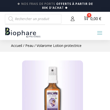
🍀
NOS FRAIS DE PORTS
OFFERTS À PARTIR DE
80€ D’ACHA
T
🍀
Recherche
0
Panier
0,00
€
de
produits
Accueil
/
Peau
/ Volarome Lotion protectrice