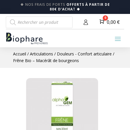
🍀
NOS FRAIS DE PORTS
OFFERTS À PARTIR DE
80€ D’ACHA
T
🍀
Recherche
0
Panier
0,00
€
de
produits
Accueil
/
Articulations
/
Douleurs - Confort articulaire
/
Frêne Bio – Macérât de bourgeons