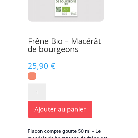
Frêne Bio – Macérât
de bourgeons
25,90
€
quantité
de
Frêne
Bio
Ajouter au panier
-
Macérât
de
Flacon compte goutte 50 ml – Le
bourgeons