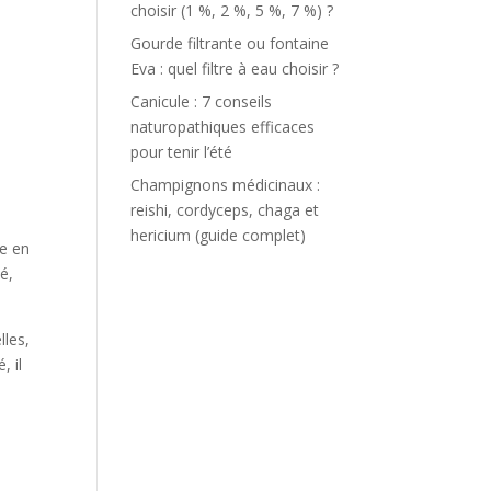
choisir (1 %, 2 %, 5 %, 7 %) ?
Gourde filtrante ou fontaine
Eva : quel filtre à eau choisir ?
Canicule : 7 conseils
naturopathiques efficaces
pour tenir l’été
Champignons médicinaux :
reishi, cordyceps, chaga et
hericium (guide complet)
re en
é,
lles,
, il