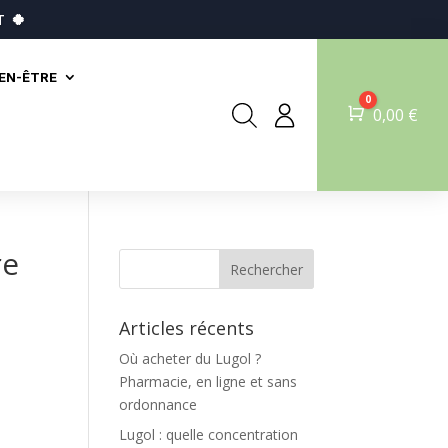
T
🍀
IEN-ÊTRE
0
Panier
0,00
€
re
Articles récents
Où acheter du Lugol ?
Pharmacie, en ligne et sans
ordonnance
Lugol : quelle concentration