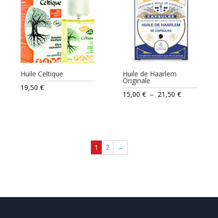
Huile Celtique
Huile de Haarlem
Originale
19,50
€
Plage
15,00
€
–
21,50
€
de
prix :
15,00 €
à
1
2
→
21,50 €