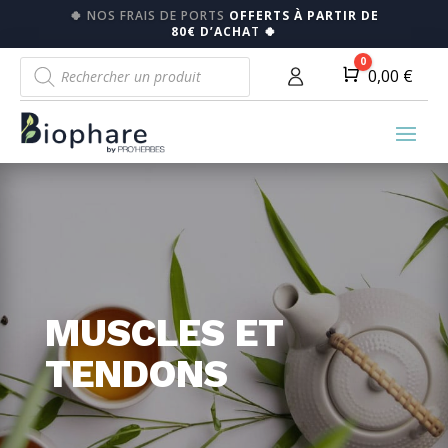
🍀
NOS FRAIS DE PORTS
OFFERTS À PARTIR DE
80€ D’ACHA
T
🍀
Recherche
0
Panier
0,00
€
de
produits
MUSCLES ET
TENDONS