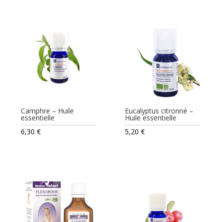
13,70 €
à
23,80 €
Camphre – Huile
Eucalyptus citronné –
essentielle
Huile essentielle
6,30
€
5,20
€