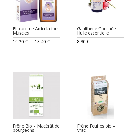
Flexarome Articulations
Gaulthérie Couchée –
Muscles
Huile essentielle
Plage
10,20
€
–
18,40
€
8,30
€
de
prix :
10,20 €
à
18,40 €
Frêne Bio – Macérât de
Frêne Feuilles bio –
bourgeons
Vrac