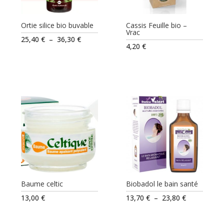
Ortie silice bio buvable
Cassis Feuille bio –
Vrac
Plage
25,40
€
–
36,30
€
4,20
€
de
prix :
25,40 €
à
36,30 €
Baume celtic
Biobadol le bain santé
Plage
13,00
€
13,70
€
–
23,80
€
de
prix :