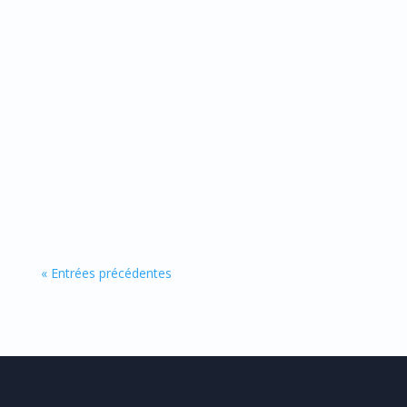
Zinc liquide : guide complet des bienfaits,
posologie et avis Catalyons Le zinc liquide et
ses...
« Entrées précédentes