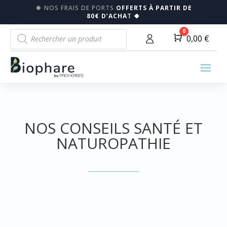
🍀
NOS FRAIS DE PORTS
OFFERTS À PARTIR DE
80€ D’ACHA
T
🍀
Recherche
0
Panier
0,00
€
de
produits
NOS CONSEILS SANTÉ ET
NATUROPATHIE