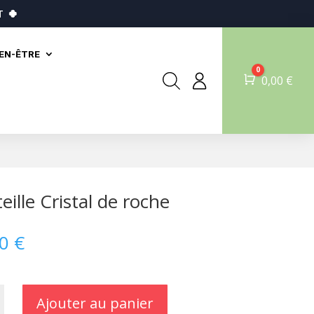
T
🍀
IEN-ÊTRE
0
Panier
0,00
€
eille Cristal de roche
00
€
Ajouter au panier