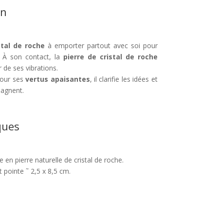
on
stal de roche
à emporter partout avec soi pour
e. À son contact, la
pierre de cristal de roche
r de ses vibrations.
pour ses
vertus
apaisantes
, il clarifie les idées et
pagnent.
ques
e en pierre naturelle de cristal de roche.
 pointe ˜ 2,5 x 8,5 cm.