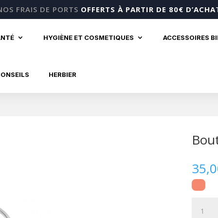
NOS FRAIS DE PORTS
OFFERTS À PARTIR DE 80€ D’ACHA
ANTÉ
HYGIÈNE ET COSMETIQUES
ACCESSOIRES B
CONSEILS
HERBIER
Bout
35,
quantité
de