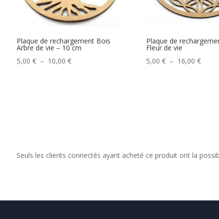
Plaque de rechargement Bois
Plaque de rechargemen
Arbre de vie – 10 cm
Fleur de vie
Plage
Plage
5,00
€
–
10,00
€
5,00
€
–
16,00
€
de
de
prix :
prix :
5,00 €
5,00 
à
à
10,00 €
16,00
Seuls les clients connectés ayant acheté ce produit ont la possibil