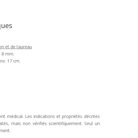
ques
con et de taureau
: 8 mm.
env. 17 cm.
nt médical. Les indications et propriétés décrites
tés, mais non vérifiés scientifiquement. Seul un
ement.