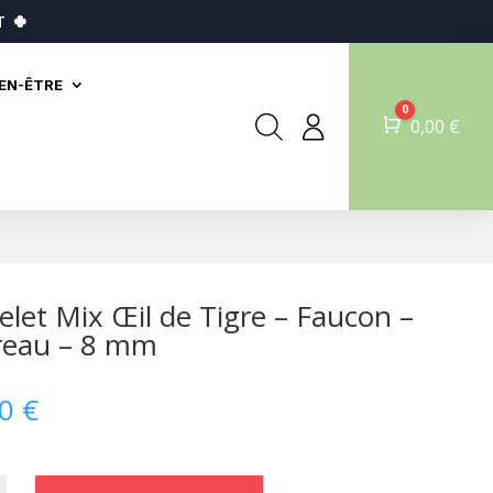
T
🍀
IEN-ÊTRE
0
Panier
0,00
€
elet Mix Œil de Tigre – Faucon –
reau – 8 mm
00
€