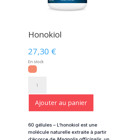
Honokiol
27,30
€
En stock
quantité
de
Honokiol
Ajouter au panier
60 gélules – L’honokiol est une
molécule naturelle extraite à partir
d’écorce de
Magnolia officinalis
, un