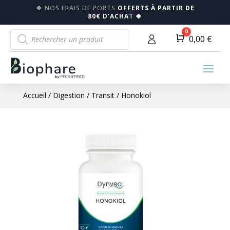
🍀
NOS FRAIS DE PORTS
OFFERTS À PARTIR DE
80€ D’ACHA
T
🍀
Recherche
0
Panier
0,00
€
de
produits
Accueil
/
Digestion
/
Transit
/ Honokiol