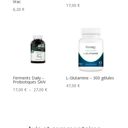
Vrac
17,00
€
6,20
€
Ferments Daily –
L-Glutamine – 300 gélules
Probiotiques SAN
47,00
€
Plage
17,00
€
–
27,00
€
de
prix :
17,00 €
à
27,00 €