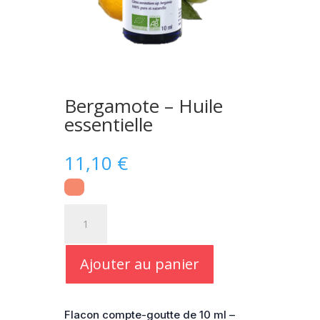
Bergamote – Huile
essentielle
11,10
€
quantité
de
Bergamote
-
Ajouter au panier
Huile
essentielle
Flacon compte-goutte de 10 ml –