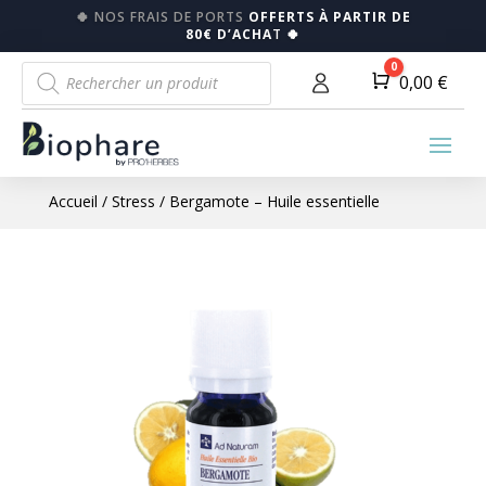
🍀
NOS FRAIS DE PORTS
OFFERTS À PARTIR DE
80€ D’ACHA
T
🍀
Recherche
0
Panier
0,00
€
de
produits
Accueil
/
Stress
/ Bergamote – Huile essentielle